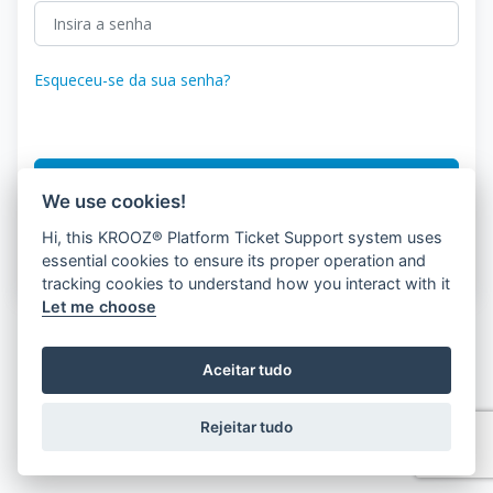
Esqueceu-se da sua senha?
Acesso
We use cookies!
Hi, this KROOZ® Platform Ticket Support system uses
- Não .'Não tens uma conta?
Registro de clientes
essential cookies to ensure its proper operation and
tracking cookies to understand how you interact with it
Let me choose
Aceitar tudo
Rejeitar tudo
© 2026 KROOZ, Inc.