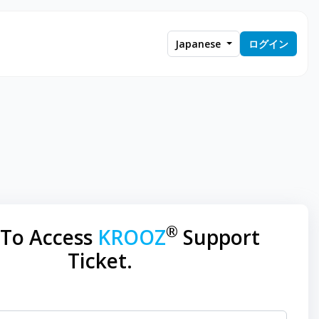
Japanese
ログイン
®
 To Access
KROOZ
Support
Ticket.