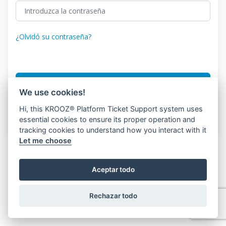
¿Olvidó su contraseña?
Iniciación de sesión
We use cookies!
Hi, this KROOZ® Platform Ticket Support system uses
- ¿ Qué ?'¿Tienes una cuenta?
Registro de clientes
essential cookies to ensure its proper operation and
tracking cookies to understand how you interact with it
Let me choose
Aceptar todo
Rechazar todo
© 2026 KROOZ, Inc.